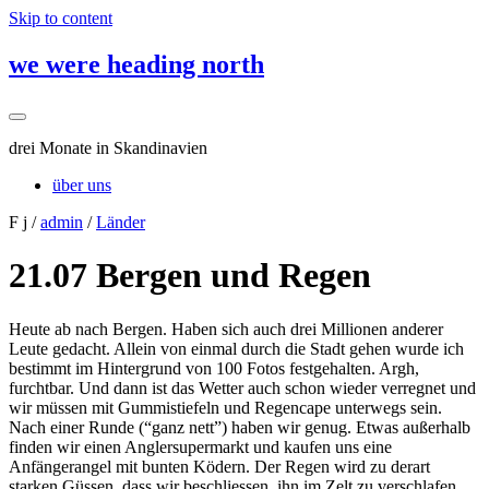
Skip to content
we were heading north
drei Monate in Skandinavien
über uns
F j /
admin
/
Länder
21.07 Bergen und Regen
Heute ab nach Bergen. Haben sich auch drei Millionen anderer
Leute gedacht. Allein von einmal durch die Stadt gehen wurde ich
bestimmt im Hintergrund von 100 Fotos festgehalten. Argh,
furchtbar. Und dann ist das Wetter auch schon wieder verregnet und
wir müssen mit Gummistiefeln und Regencape unterwegs sein.
Nach einer Runde (“ganz nett”) haben wir genug. Etwas außerhalb
finden wir einen Anglersupermarkt und kaufen uns eine
Anfängerangel mit bunten Ködern. Der Regen wird zu derart
starken Güssen, dass wir beschliessen, ihn im Zelt zu verschlafen.